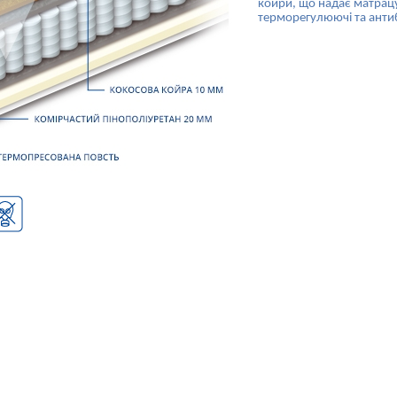
койри, що надає матрацу
терморегулюючі та антиб