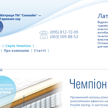
(095) 812-72-09
(063) 509-88-53
о
Серія Чемпіон
Про компанію
Cтатті
ей
Пружинний матрац різноб
анатомічним ефектом на
Pocket Spring, із застос